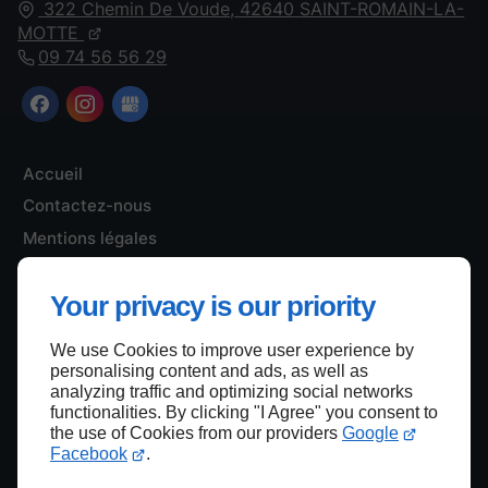
322 Chemin De Voude,
42640
SAINT-ROMAIN-LA-
MOTTE
09 74 56 56 29
Accueil
Contactez-nous
Mentions légales
Plan du site
Your privacy is our priority
We use Cookies to improve user experience by
Haut de page
personalising content and ads, as well as
analyzing traffic and optimizing social networks
functionalities. By clicking "I Agree" you consent to
the use of Cookies from our providers
Google
Facebook
.