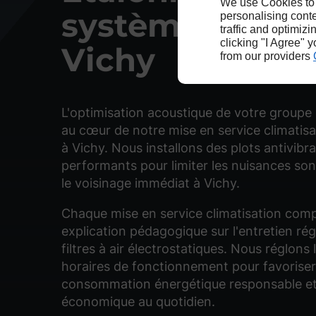
We use Cookies to
systèmes de fr
personalising conte
traffic and optimizi
clicking "I Agree" 
Vichy
from our providers
L'optimisation acoustique de votre groupe 
au cœur de notre mise en service climatisa
à Vichy. Nous installons des plots antivibra
performants pour limiter les nuisances so
le voisinage immédiat à Vichy.
Chaque mise en service climatisation com
explication pédagogique sur l'entretien rég
filtres à air électrostatiques. Nous réglons 
horaires de fonctionnement pour favorise
consommation énergétique responsable e
économique au quotidien.