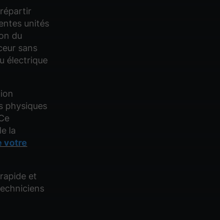
 répartir
entes unités
ion du
ceur sans
u électrique
tion
s physiques
 Ce
e la
e votre
rapide et
techniciens