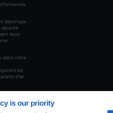
 performances
t électrique
 sécurité
ésent dans
erne
u dans notre
s
figurons les
urants d'air
cy is our priority
s