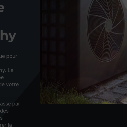
e
chy
ue pour
hy. Le
pe
de votre
passe par
 des
us
er la