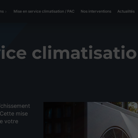
ons
Mise en service climatisation / PAC
Nos interventions
Actualités
ice climatisati
aîchissement
. Cette mise
de votre