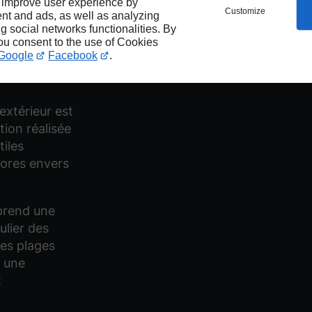
 improve user experience by
oid à
Customize
nt and ads, as well as analyzing
ng social networks functionalities. By
you consent to the use of Cookies
Google
Facebook
.
extérieur est
tion réalisée
tiles
nores envers
prend une
ulier des
les plages
r une
t