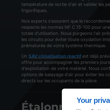
température de sortie d'air et valider les
frigorifiques.
Nos experts s'assurent que le raccordemen
respecte les normes NF C 15-100 pour une
totale d'utilisation. Nous purgeons l'air pr
les circuits pour éviter toute oxydation int
prématurée de votre système thermique.
Un
SAV climatisation réactif
est déjà prév
offre pour accompagner les premiers jour
d'exploitation de votre matériel. Nous con
options de balayage d'air pour éviter les co
directs sur les occupants de la pièce.
Your priva
Étalonnage de